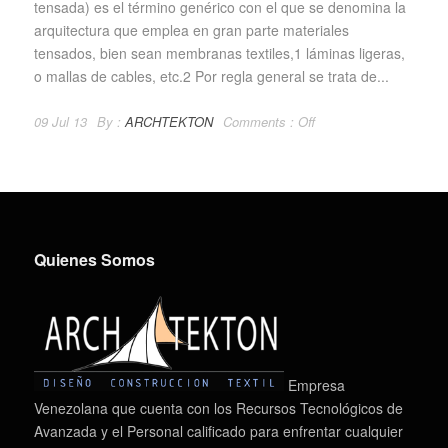
tensada) es el término genérico con el que se denomina la
arquitectura que emplea en gran parte materiales
tensados, bien sean membranas textiles,1 láminas ligeras,
o mallas de cables, etc.2 Por regla general se trata de...
09 Jul 13
By :
ARCHTEKTON
Comments :
Off
Quienes Somos
Empresa
Venezolana que cuenta con los Recursos Tecnológicos de
Avanzada y el Personal calificado para enfrentar cualquier