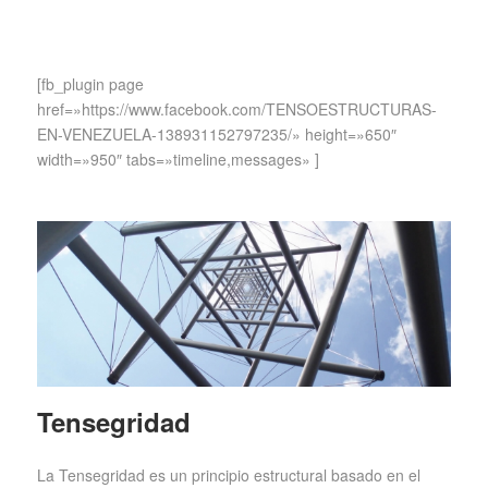
[fb_plugin page
href=»https://www.facebook.com/TENSOESTRUCTURAS-
EN-VENEZUELA-138931152797235/» height=»650″
width=»950″ tabs=»timeline,messages» ]
Tensegridad
La Tensegridad es un principio estructural basado en el